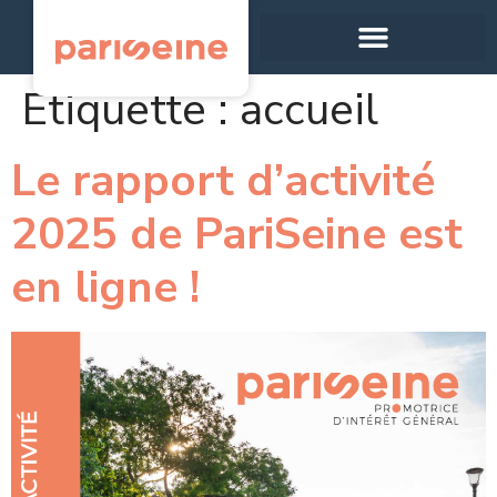
Panneau de gestion des cookies
Étiquette :
accueil
Le rapport d’activité
2025 de PariSeine est
en ligne !