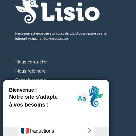
PariSeine est engagée aux côtés de LISIO pour rendre
ce site
Internet inclusif et éco-responsable
.
Nous contacter
Nous rejoindre
Organigramme
Nos consultations en cours
Mentions légales
Abonnez-vous à la Newsletter
[sibwp_form id=2]