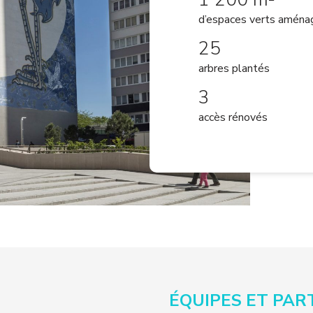
d’espaces verts aména
25
arbres plantés
3
accès rénovés
ÉQUIPES ET PAR