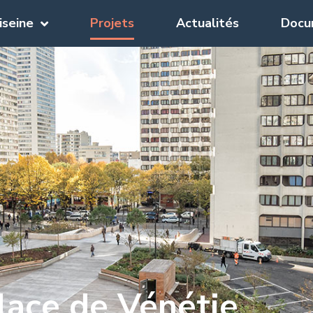
iseine
Projets
Actualités
Docu
lace de Vénétie