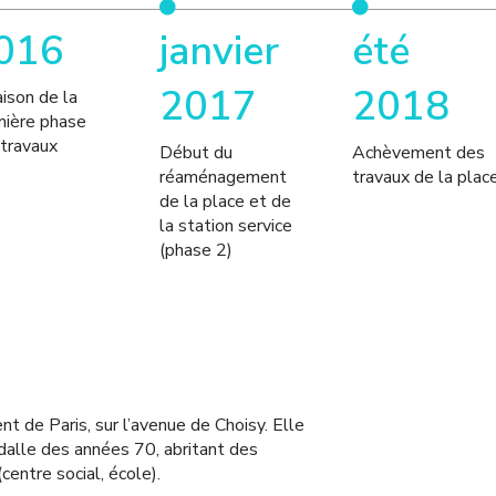
016
janvier
été
2017
2018
aison de la
mière phase
travaux
Début du
Achèvement des
réaménagement
travaux de la plac
de la place et de
la station service
(phase 2)
t de Paris, sur l’avenue de Choisy.
Elle
 dalle des années 70, abritant des
entre social, école).