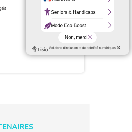
gés
TENAIRES