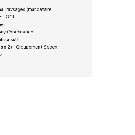
a Paysages (mandataire)
s : OGI
ier
y Coordination
liconsult
se 2) :
Groupement Segex,
ex