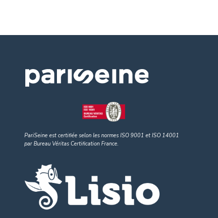
PariSeine est certifiée selon les normes ISO 9001
et
ISO 14001
par Bureau Véritas Certification France.