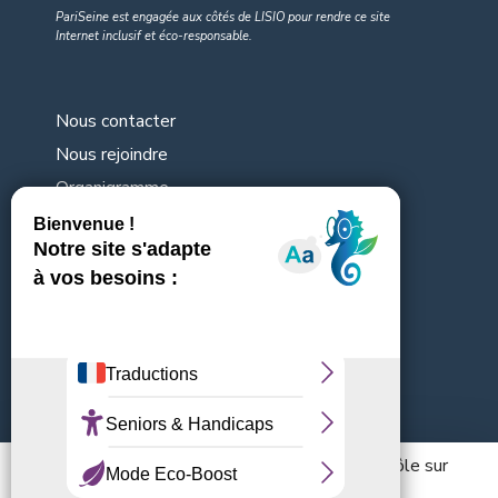
PariSeine est engagée aux côtés de LISIO pour rendre
ce site
Internet inclusif et éco-responsable
.
Nous contacter
Nous rejoindre
Organigramme
Nos consultations en cours
Mentions légales
Abonnez-vous à la Newsletter
[sibwp_form id=2]
Ce site utilise des cookies et vous donne le contrôle sur
ceux que vous souhaitez activer