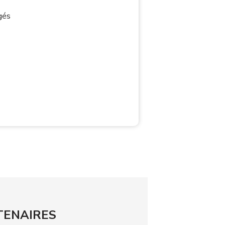
gés
TENAIRES