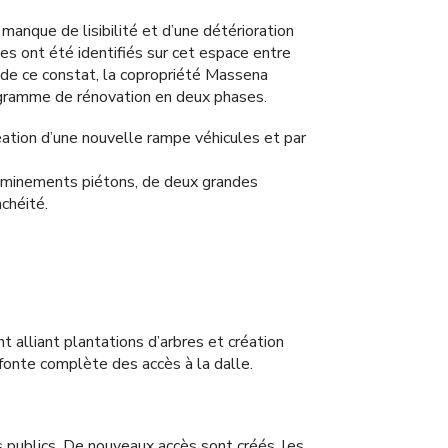
 manque de lisibilité et d’une détérioration
es ont été identifiés sur cet espace entre
t de ce constat, la copropriété Massena
programme de rénovation en deux phases.
réation d’une nouvelle rampe véhicules et par
heminements piétons, de deux grandes
nchéité.
alliant plantations d’arbres et création
fonte complète des accès à la dalle.
s publics. De nouveaux accès sont créés, les