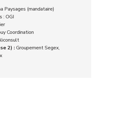
a Paysages (mandataire)
s : OGI
er
y Coordination
liconsult
se 2) :
Groupement Segex,
x