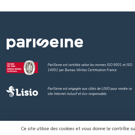
PariSeine est certifiée selon les normes ISO 9001
et
ISO
14001
par Bureau Véritas Certification France.
PariSeine est engagée aux côtés de LISIO pour rendre
ce
site Internet inclusif et éco-responsable
.
Ce site utilise des cookies et vous donne le contrôle s