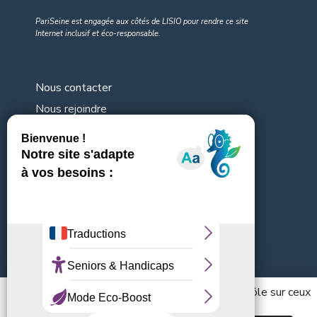
PariSeine est engagée aux côtés de LISIO pour rendre
ce site
Internet inclusif et éco-responsable
.
Nous contacter
Nous rejoindre
Organigramme
Nos consultations en cours
Mentions légales
Abonnez-vous à la Newsletter
[sibwp_form id=2]
Ce site utilise des cookies et vous donne le contrôle sur ceux
que vous souhaitez activer